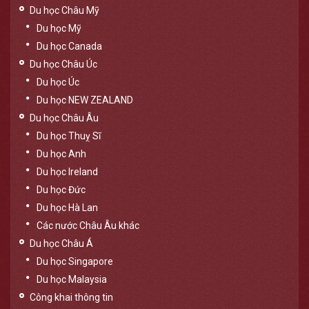
Du học Châu Mỹ
Du học Mỹ
Du học Canada
Du học Châu Úc
Du học Úc
Du học NEW ZEALAND
Du học Châu Âu
Du học Thuỵ Sĩ
Du học Anh
Du học Ireland
Du học Đức
Du học Hà Lan
Các nước Châu Âu khác
Du học Châu Á
Du học Singapore
Du học Malaysia
Công khai thông tin