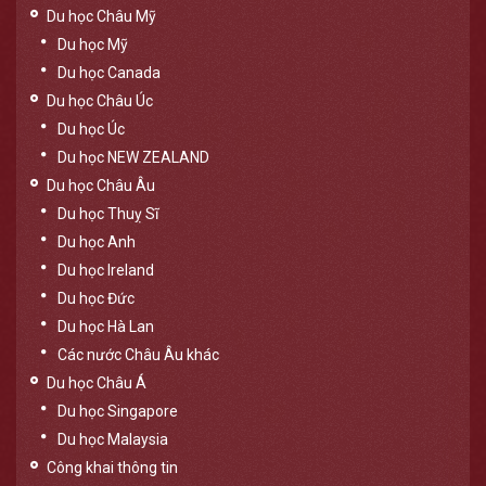
Du học Châu Mỹ
Du học Mỹ
Du học Canada
Du học Châu Úc
Du học Úc
Du học NEW ZEALAND
Du học Châu Âu
Du học Thuỵ Sĩ
Du học Anh
Du học Ireland
Du học Đức
Du học Hà Lan
Các nước Châu Âu khác
Du học Châu Á
Du học Singapore
Du học Malaysia
Công khai thông tin