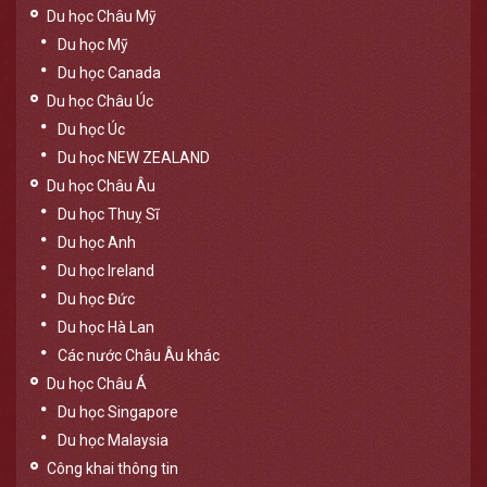
Du học Châu Mỹ
Du học Mỹ
Du học Canada
Du học Châu Úc
Du học Úc
Du học NEW ZEALAND
Du học Châu Âu
Du học Thuỵ Sĩ
Du học Anh
Du học Ireland
Du học Đức
Du học Hà Lan
Các nước Châu Âu khác
Du học Châu Á
Du học Singapore
Du học Malaysia
Công khai thông tin