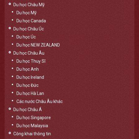
Du học Châu Mỹ
Du học Mỹ
Du học Canada
Du học Châu Úc
Du học Úc
Du học NEW ZEALAND
Du học Châu Âu
Du học Thuỵ Sĩ
Du học Anh
Du học Ireland
Du học Đức
Du học Hà Lan
Các nước Châu Âu khác
Du học Châu Á
Du học Singapore
Du học Malaysia
Công khai thông tin