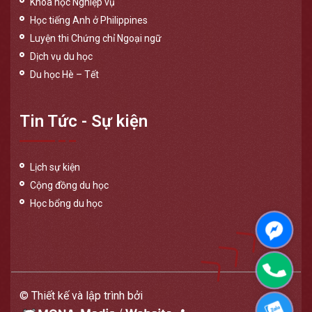
Khóa học Nghiệp vụ
Học tiếng Anh ở Philippines
Luyện thi Chứng chỉ Ngoại ngữ
Dịch vụ du học
Du học Hè – Tết
Tin Tức - Sự kiện
Lịch sự kiện
Cộng đồng du học
Học bổng du học
Messen
Phone
© Thiết kế và lập trình bởi
Zalo