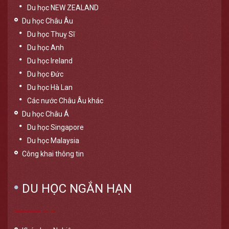
Du học NEW ZEALAND
Du học Châu Âu
Du học Thuỵ Sĩ
Du học Anh
Du học Ireland
Du học Đức
Du học Hà Lan
Các nước Châu Âu khác
Du học Châu Á
Du học Singapore
Du học Malaysia
Công khai thông tin
DU HỌC NGẮN HẠN