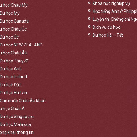
Khóa học Nghiệp vụ
u học Châu Mỹ
Học tiếng Anh ở Philipp
Du học Mỹ
Luyện thi Chứng chỉ Ng
Du học Canada
Dịch vụ du học
u học Châu Úc
Du học Hè – Tết
Du học Úc
Du học NEW ZEALAND
u học Châu Âu
Du học Thuỵ Sĩ
Du học Anh
Du học Ireland
Du học Đức
Du học Hà Lan
Các nước Châu Âu khác
u học Châu Á
Du học Singapore
Du học Malaysia
ông khai thông tin