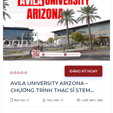
ĐĂNG KÝ NGAY
AVILA UNIVERSITY ARIZONA –
CHƯƠNG TRÌNH THẠC SĨ STEM
HÀNG ĐẦU TẠI MỸ
Bài học: 0
Học viên: 0
Lượt xem: 266