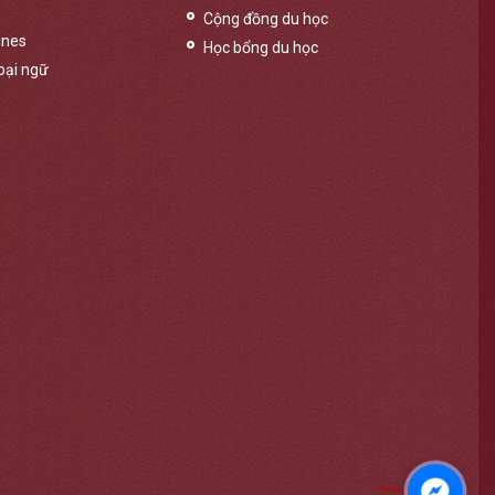
Cộng đồng du học
ines
Học bổng du học
oại ngữ
Messen