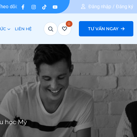
Theo dõi:
Đăng nhập / Đăng ký
0
TƯ VẤN NGAY
TỨC
LIÊN HỆ
u học Mỹ