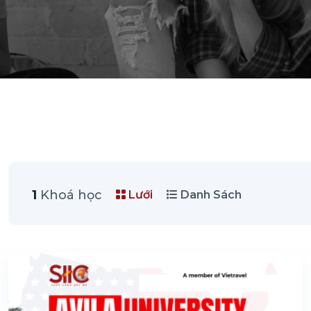
1
Khoá học
Lưới
Danh Sách