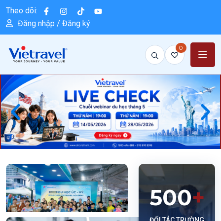
Theo dõi:
Đăng nhập / Đăng ký
0
500
+
ĐỐI TÁC TRƯỜNG