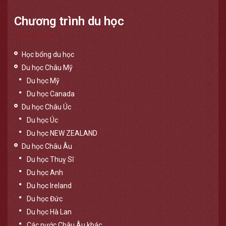
Chương trình du học
Học bổng du học
Du học Châu Mỹ
Du học Mỹ
Du học Canada
Du học Châu Úc
Du học Úc
Du học NEW ZEALAND
Du học Châu Âu
Du học Thuỵ Sĩ
Du học Anh
Du học Ireland
Du học Đức
Du học Hà Lan
Các nước Châu Âu khác