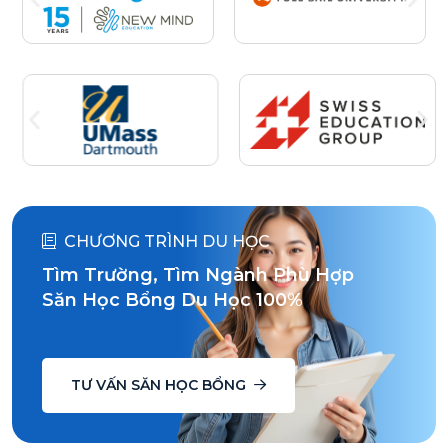
CHƯƠNG TRÌNH DU HỌC
Tìm Trường, Tìm Ngành Phù Hợp
Săn Học Bổng Du Học 100%
TƯ VẤN SĂN HỌC BỔNG