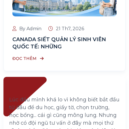
By Admin
21 Th7, 2026
CANADA SIẾT QUẢN LÝ SINH VIÊN
QUỐC TẾ: NHỮNG
ĐỌC THÊM
Lúc đầu mình khá lo vì không biết bắt đầu
từ đâu để du học, giấy tờ, chọn trường,
học bổng... cái gì cũng mông lung. Nhưng
nhờ có đội ngũ tư vấn ở đây mà mọi thứ