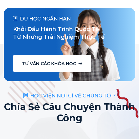
DU HỌC NGẮN HẠN
Khởi Đầu Hành Trình Quốc Tế
Từ Những Trải Nghiệm Thực Tế
TƯ VẤN CÁC KHÓA HỌC
HỌC VIÊN NÓI GÌ VỀ CHÚNG TÔI?
Chia Sẻ Câu Chuyện Thành
Công