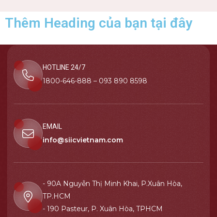
Thêm Heading của bạn tại đây
HOTLINE 24/7
1800-646-888 – 093 890 8598
EMAIL
info@siicvietnam.com
- 90A Nguyễn Thị Minh Khai, P.Xuân Hòa,
TP.HCM
- 190 Pasteur, P. Xuân Hòa, TPHCM