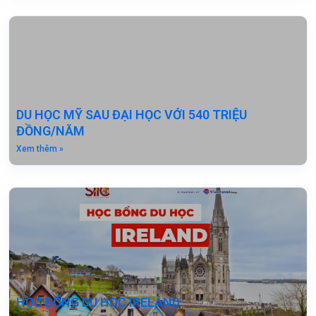
DU HỌC MỸ SAU ĐẠI HỌC VỚI 540 TRIỆU
ĐỒNG/NĂM
Xem thêm »
HỌC BỔNG DU HỌC IRELAND