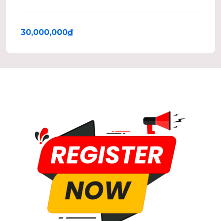
THƯỢNG HẢI – TRẤN GIANG – NAM
NINH
30,000,000
₫