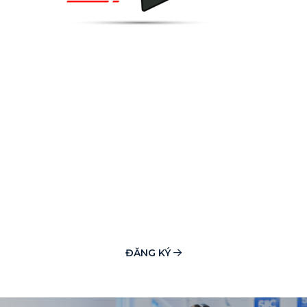
ĐĂNG KÝ NHẬN DANH
SÁCH HỌC BỔNG
Khám phá các học bổng du học hấp dẫn tại Anh, Úc, Mỹ,
Canada, New Zealand và châu Âu, phù hợp nhiều bậc học và
ngành học. SIIC đồng hành đánh giá hồ sơ, cập nhật học bổng
mới và xây dựng lộ trình ứng tuyển hiệu quả. Đăng ký ngay để
được tư vấn cơ hội học bổng phù hợp nhất!
ĐĂNG KÝ