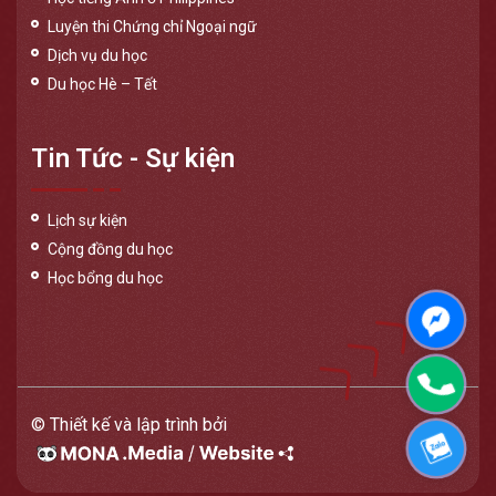
Luyện thi Chứng chỉ Ngoại ngữ
Dịch vụ du học
Du học Hè – Tết
Tin Tức - Sự kiện
Lịch sự kiện
Cộng đồng du học
Học bổng du học
Messen
Phone
© Thiết kế và lập trình bởi
Zalo