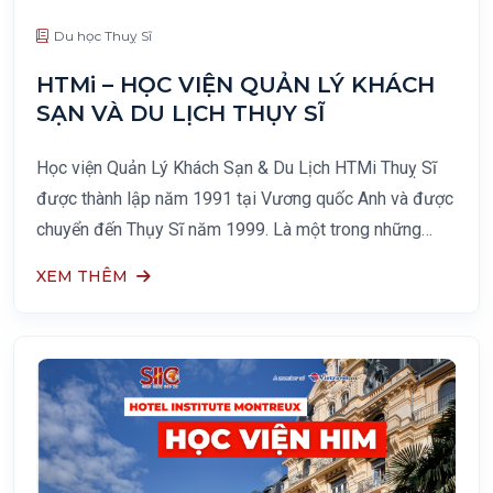
Du học Thuỵ Sĩ
HTMi – HỌC VIỆN QUẢN LÝ KHÁCH
SẠN VÀ DU LỊCH THỤY SĨ
Học viện Quản Lý Khách Sạn & Du Lịch HTMi Thuỵ Sĩ
được thành lập năm 1991 tại Vương quốc Anh và được
chuyển đến Thụy Sĩ năm 1999. Là một trong những
trường đào tạo về chuyên ngành Quản lý Khách Sạn có
XEM THÊM
chất lượng