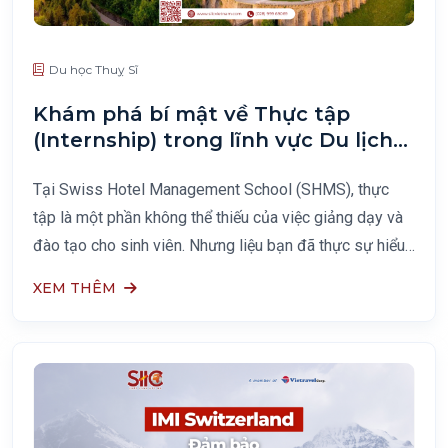
Du học Thuỵ Sĩ
Khám phá bí mật về Thực tập
(Internship) trong lĩnh vực Du lịch
Khách sạn cùng Swiss Hotel
Management School (SHMS)
Tại Swiss Hotel Management School (SHMS), thực
tập là một phần không thể thiếu của việc giảng dạy và
đào tạo cho sinh viên. Nhưng liệu bạn đã thực sự hiểu
thực tập trong lĩnh vực dịch vụ khách sạn là gì? Hãy
XEM THÊM
cùng SIIC tìm