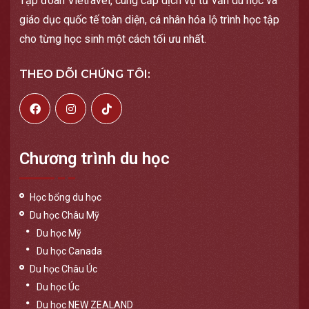
Tập đoàn Vietravel, cung cấp dịch vụ tư vấn du học và
giáo dục quốc tế toàn diện, cá nhân hóa lộ trình học tập
cho từng học sinh một cách tối ưu nhất.
THEO DÕI CHÚNG TÔI:
Chương trình du học
Học bổng du học
Du học Châu Mỹ
Du học Mỹ
Du học Canada
Du học Châu Úc
Du học Úc
Du học NEW ZEALAND