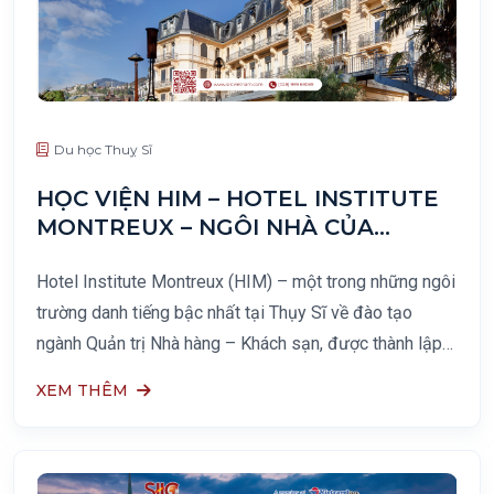
Du học Thuỵ Sĩ
HỌC VIỆN HIM – HOTEL INSTITUTE
MONTREUX – NGÔI NHÀ CỦA
CHUYÊN NGÀNH QUẢN TRỊ KINH
DOANH – NHÀ HÀNG – KHÁCH SẠN
Hotel Institute Montreux (HIM) – một trong những ngôi
trường danh tiếng bậc nhất tại Thụy Sĩ về đào tạo
ngành Quản trị Nhà hàng – Khách sạn, được thành lập
vào năm 1985, tọa lạc ngay tại trung tâm thành phố du
XEM THÊM
lịch nổi tiếng