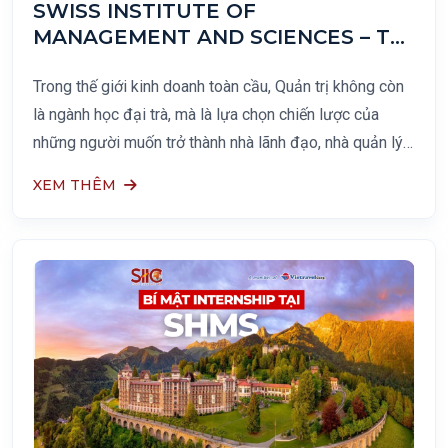
SWISS INSTITUTE OF
MANAGEMENT AND SCIENCES – TẠI
SAO GIỚI TINH HOA ƯU TIÊN CHỌN
ĐỂ THEO ĐUỔI NGÀNH QUẢN TRỊ?
Trong thế giới kinh doanh toàn cầu, Quản trị không còn
là ngành học đại trà, mà là lựa chọn chiến lược của
những người muốn trở thành nhà lãnh đạo, nhà quản lý
và nhà hoạch định tương lai. Giới tinh hoa – những cá
XEM THÊM