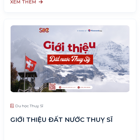
XEM THÊM
Du học Thuỵ Sĩ
GIỚI THIỆU ĐẤT NƯỚC THUỴ SĨ