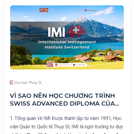
Du học Thuỵ Sĩ
VÌ SAO NÊN HỌC CHƯƠNG TRÌNH
SWISS ADVANCED DIPLOMA CỦA
TRƯỜNG QUẢN TRỊ DU LỊCH KHÁCH
SẠN TẠI IMI?
1. Tổng quan về IMI Được thành lập từ năm 1991, Học
viện Quản trị Quốc tế Thụy Sĩ, IMI là ngôi trường tư duy