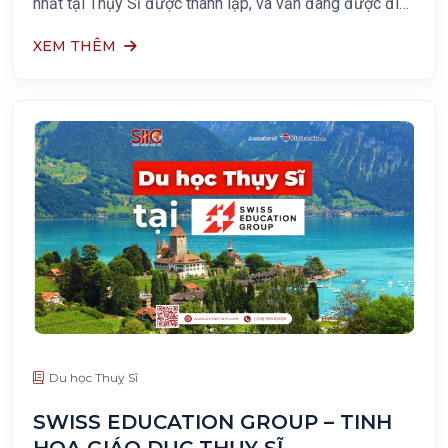
nhất tại Thụy Sĩ được thành lập, và vẫn đang được điều
hành bởi một gia đình người Thụy Sĩ. Điều
XEM THÊM
Du học Thuỵ Sĩ
SWISS EDUCATION GROUP – TINH