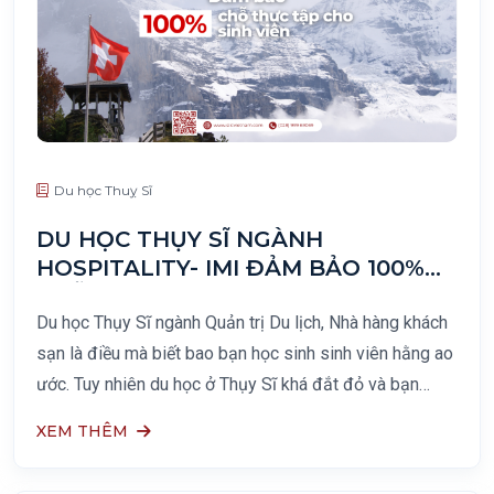
Du học Thuỵ Sĩ
DU HỌC THỤY SĨ NGÀNH
HOSPITALITY- IMI ĐẢM BẢO 100%
CHỖ THỰC TẬP CHO SINH VIÊN
Du học Thụy Sĩ ngành Quản trị Du lịch, Nhà hàng khách
sạn là điều mà biết bao bạn học sinh sinh viên hằng ao
ước. Tuy nhiên du học ở Thụy Sĩ khá đắt đỏ và bạn
mong muốn khi học mình có chỗ để
XEM THÊM