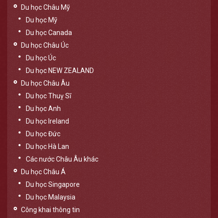
Du học Châu Mỹ
Du học Mỹ
Du học Canada
Du học Châu Úc
Du học Úc
Du học NEW ZEALAND
Du học Châu Âu
Du học Thuỵ Sĩ
Du học Anh
Du học Ireland
Du học Đức
Du học Hà Lan
Các nước Châu Âu khác
Du học Châu Á
Du học Singapore
Du học Malaysia
Công khai thông tin