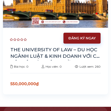
ĐĂNG KÝ NGAY
THE UNIVERSITY OF LAW – DU HỌC
NGÀNH LUẬT & KINH DOANH VỚI CƠ
HỘI VIỆC LÀM RỘNG MỞ
Bài học: 0
Học viên: 0
Lượt xem: 260
550,000,000
₫