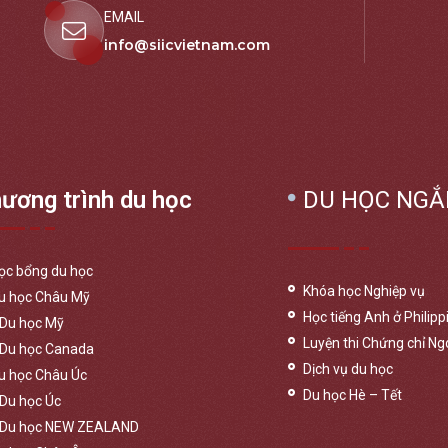
EMAIL
info@siicvietnam.com
ương trình du học
DU HỌC NGẮ
ọc bổng du học
Khóa học Nghiệp vụ
u học Châu Mỹ
Học tiếng Anh ở Philipp
Du học Mỹ
Luyện thi Chứng chỉ Ng
Du học Canada
Dịch vụ du học
u học Châu Úc
Du học Hè – Tết
Du học Úc
Du học NEW ZEALAND