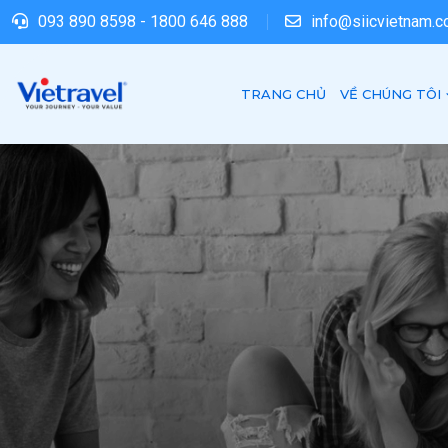
093 890 8598
-
1800 646 888
info@siicvietnam.
TRANG CHỦ
VỀ CHÚNG TÔI