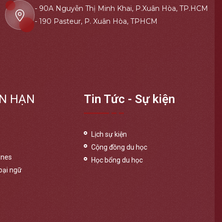
- 90A Nguyễn Thị Minh Khai, P.Xuân Hòa, TP.HCM
- 190 Pasteur, P. Xuân Hòa, TPHCM
N HẠN
Tin Tức - Sự kiện
Lịch sự kiện
Cộng đồng du học
ines
Học bổng du học
oại ngữ