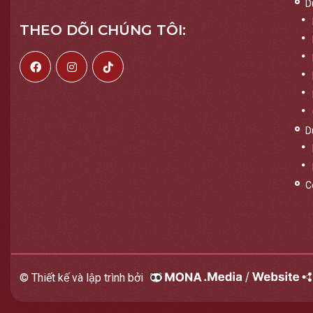
D
THEO DÕI CHÚNG TÔI:
D
C
© Thiết kế và lập trình bởi