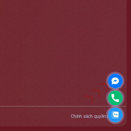
Messen
Phone
Zalo
Chính sách quyền riêng tư