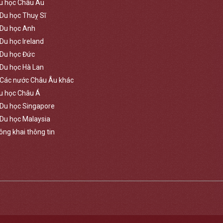
u học Châu Âu
Du học Thuỵ Sĩ
Du học Anh
Du học Ireland
Du học Đức
Du học Hà Lan
Các nước Châu Âu khác
u học Châu Á
Du học Singapore
Du học Malaysia
ông khai thông tin