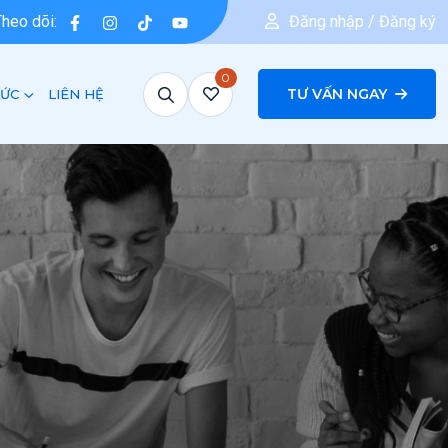
Theo dõi:
Đăng nhập / Đăng ký
0
TƯ VẤN NGAY
TỨC
LIÊN HỆ