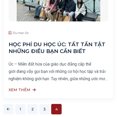
Du học Úc
HỌC PHÍ DU HỌC ÚC: TẤT TẦN TẬT
NHỮNG ĐIỀU BẠN CẦN BIẾT
Úc – Miền đất hứa của giáo dục đẳng cấp thế
giới đang vẫy gọi bạn với những cơ hội học tập và trải
nghiệm không giới hạn. Tuy nhiên, giữa những ước mơ
bay cao, chi phí luôn là một câu hỏi lớn khiến nhiều bạn
XEM THÊM
1
2
3
4