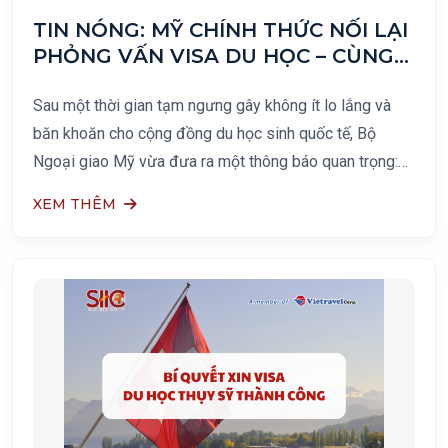
TIN NÓNG: MỸ CHÍNH THỨC NỐI LẠI
PHỎNG VẤN VISA DU HỌC – CÙNG
NHỮNG LƯU Ý CỰC KỲ QUAN
TRỌNG!
Sau một thời gian tạm ngưng gây không ít lo lắng và
băn khoăn cho cộng đồng du học sinh quốc tế, Bộ
Ngoại giao Mỹ vừa đưa ra một thông báo quan trọng:
Việc xét duyệt và xếp lịch phỏng vấn cấp thị thực (visa)
XEM THÊM