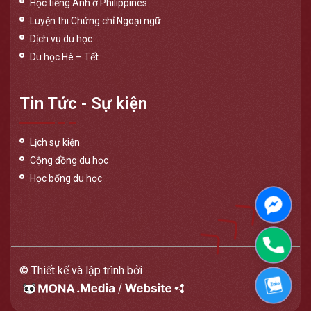
Học tiếng Anh ở Philippines
Luyện thi Chứng chỉ Ngoại ngữ
Dịch vụ du học
Du học Hè – Tết
Tin Tức - Sự kiện
Lịch sự kiện
Cộng đồng du học
Học bổng du học
Messen
Phone
© Thiết kế và lập trình bởi
Zalo