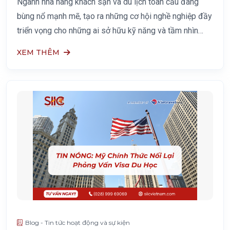
sạn
Ngành nhà hàng khách sạn và du lịch toàn cầu đang
bùng nổ mạnh mẽ, tạo ra những cơ hội nghề nghiệp đầy
triển vọng cho những ai sở hữu kỹ năng và tầm nhìn
lãnh đạo. Giữa bối cảnh đó, Thụy Sĩ nổi lên như
XEM THÊM
Blog - Tin tức hoạt động và sự kiện