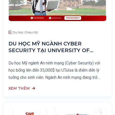
Du học Châu Mỹ
DU HỌC MỸ NGÀNH CYBER
SECURITY TẠI UNIVERSITY OF
TULSA – HỌC BỔNG LÊN ĐẾN
35,000$
Du học Mỹ ngành An ninh mạng (Cyber Security) với
học bổng lên đến 35,000$ tại UTulsa là điểm đến lý
tưởng cho sinh viên. Ngành An ninh mạng đang trở
thành xu hướng được nhiều sinh viên quốc tế lựa chọn,
XEM THÊM
đặc biệt là giới