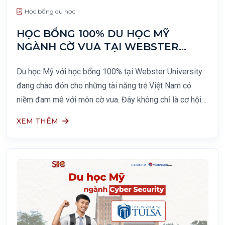
Học bổng du học
HỌC BỔNG 100% DU HỌC MỸ
NGÀNH CỜ VUA TẠI WEBSTER
UNIVERSITY
Du học Mỹ với học bổng 100% tại Webster University
đang chào đón cho những tài năng trẻ Việt Nam có
niềm đam mê với môn cờ vua. Đây không chỉ là cơ hội
giáo dục thông thường mà còn là con đường để các
XEM THÊM
bạn trẻ phát