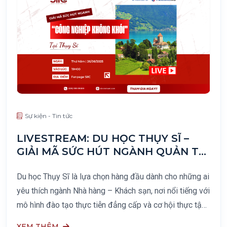
Sự kiện - Tin tức
LIVESTREAM: DU HỌC THỤY SĨ –
GIẢI MÃ SỨC HÚT NGÀNH QUẢN TRỊ
NHÀ HÀNG KHÁCH SẠN
Du học Thụy Sĩ là lựa chọn hàng đầu dành cho những ai
yêu thích ngành Nhà hàng – Khách sạn, nơi nổi tiếng với
mô hình đào tạo thực tiễn đẳng cấp và cơ hội thực tập
hưởng lương tại các khách sạn 4–5 sao
XEM THÊM