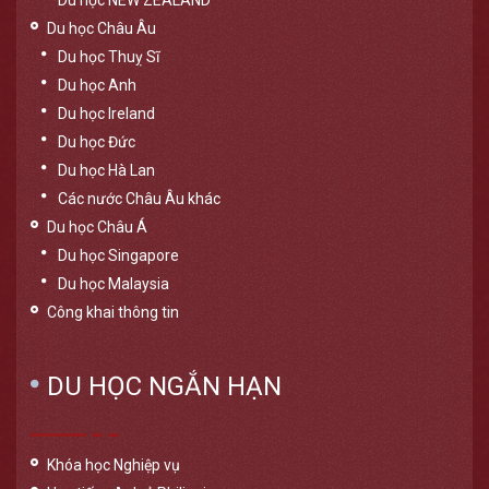
Du học NEW ZEALAND
Du học Châu Âu
Du học Thuỵ Sĩ
Du học Anh
Du học Ireland
Du học Đức
Du học Hà Lan
Các nước Châu Âu khác
Du học Châu Á
Du học Singapore
Du học Malaysia
Công khai thông tin
DU HỌC NGẮN HẠN
Khóa học Nghiệp vụ