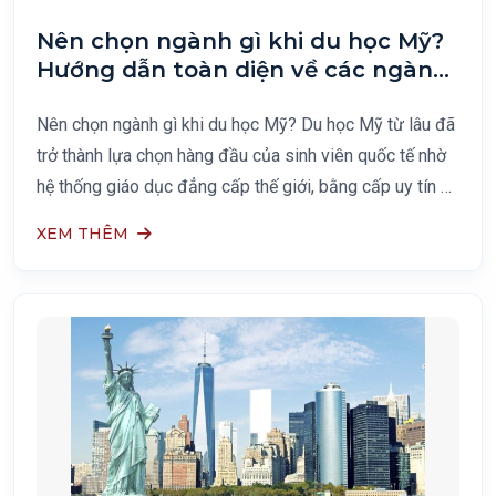
Nên chọn ngành gì khi du học Mỹ?
Hướng dẫn toàn diện về các ngành
học hot, cơ hội nghề nghiệp và
trường đào tạo hàng đầu
Nên chọn ngành gì khi du học Mỹ? Du học Mỹ từ lâu đã
trở thành lựa chọn hàng đầu của sinh viên quốc tế nhờ
hệ thống giáo dục đẳng cấp thế giới, bằng cấp uy tín và
cơ hội nghề nghiệp rộng mở. Nhưng
XEM THÊM