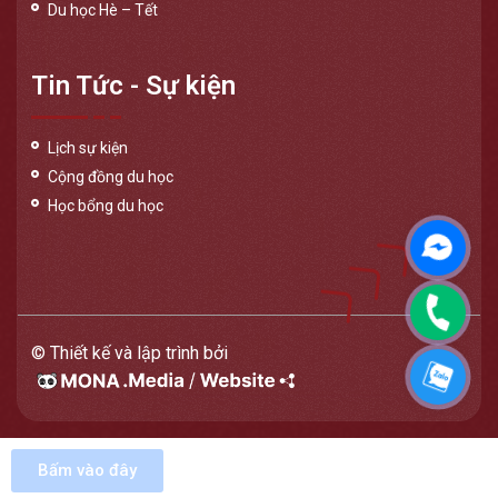
Du học Hè – Tết
Tin Tức - Sự kiện
Lịch sự kiện
Cộng đồng du học
Học bổng du học
Messen
Phone
© Thiết kế và lập trình bởi
Zalo
Bấm vào đây