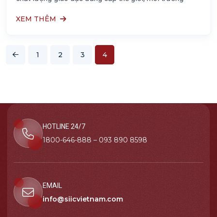
XEM THÊM
1
2
3
4
HOTLINE 24/7
1800-646-888 – 093 890 8598
EMAIL
info@siicvietnam.com