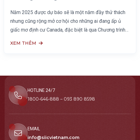
Chương Trình Đại Tây Dương (AIP)
Năm 2025 được dự báo sẽ là một năm đầy thử thách
nhưng cũng rộng mở cơ hội cho những ai đang ấp ủ
giấc mơ định cư Canada, đặc biệt là qua Chương trình
Nhập cư Đại Tây Dương (Atlantic Immigration Program
XEM THÊM
– AIP). Trước
HOTLINE 24/7
1800-646-888 – 093 890 8598
EMAIL
info@siicvietnam.com