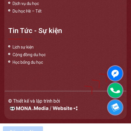
Dịch vụ du học
Du học Hè – Tết
Tin Tức - Sự kiện
Lịch sự kiện
Cộng đồng du học
Học bổng du học
Messen
Phone
© Thiết kế và lập trình bởi
Zalo