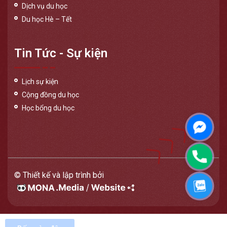
Dịch vụ du học
Du học Hè – Tết
Tin Tức - Sự kiện
Lịch sự kiện
Cộng đồng du học
Học bổng du học
Messen
Phone
© Thiết kế và lập trình bởi
Zalo