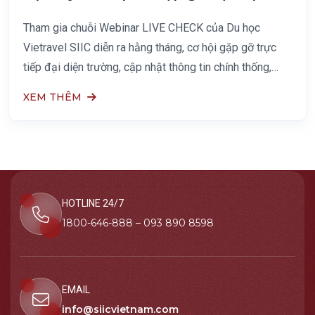
trường, đánh giá hồ sơ trực tiếp
cùng Vietravel SIIC
Tham gia chuỗi Webinar LIVE CHECK của Du học
Vietravel SIIC diễn ra hằng tháng, cơ hội gặp gỡ trực
tiếp đại diện trường, cập nhật thông tin chính thống,
review hồ sơ miễn phí và tìm hiểu học bổng du học Mỹ
XEM THÊM
mới nhất.
HOTLINE 24/7
1800-646-888 – 093 890 8598
EMAIL
info@siicvietnam.com