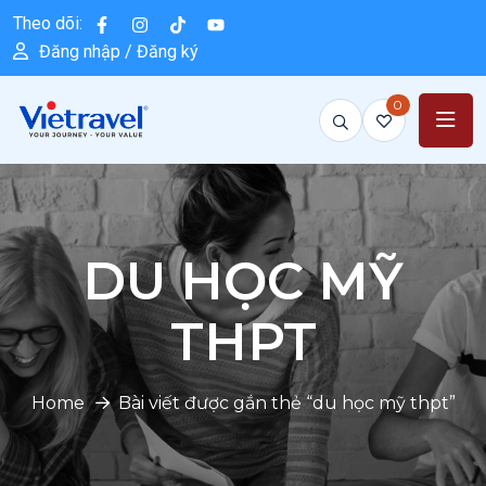
Theo dõi:
Đăng nhập / Đăng ký
0
DU HỌC MỸ
THPT
Home
Bài viết được gắn thẻ “du học mỹ thpt”