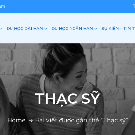
com
DU HỌC DÀI HẠN
DU HỌC NGẮN HẠN
SỰ KIỆN – TIN 
THẠC SỸ
Home
Bài viết được gắn thẻ “Thạc sỹ”