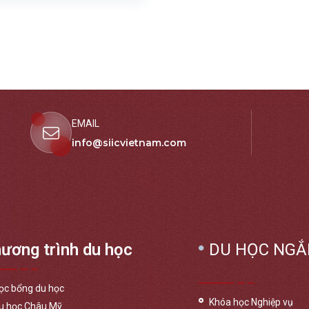
EMAIL
info@siicvietnam.com
ương trình du học
DU HỌC NGẮ
ọc bổng du học
Khóa học Nghiệp vụ
u học Châu Mỹ