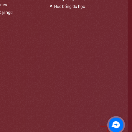
ines
Học bổng du học
oại ngữ
Messen