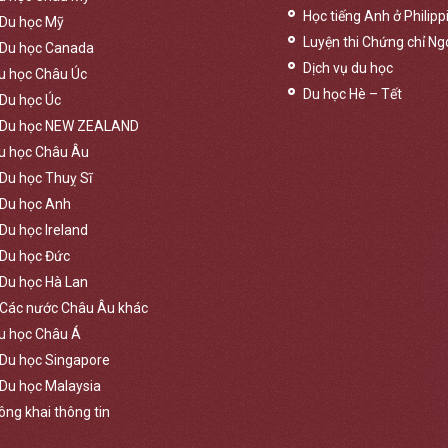
Học tiếng Anh ở Philipp
Du học Mỹ
Luyện thi Chứng chỉ Ng
Du học Canada
Dịch vụ du học
u học Châu Úc
Du học Hè – Tết
Du học Úc
Du học NEW ZEALAND
u học Châu Âu
Du học Thuỵ Sĩ
Du học Anh
Du học Ireland
Du học Đức
Du học Hà Lan
Các nước Châu Âu khác
u học Châu Á
Du học Singapore
Du học Malaysia
ông khai thông tin