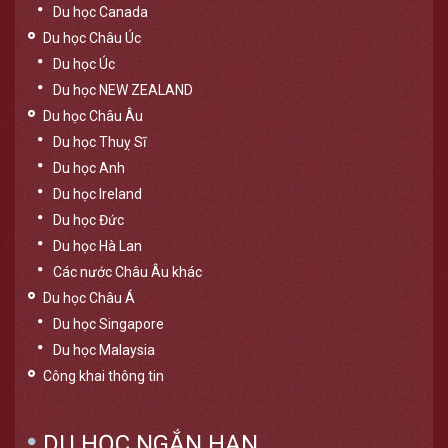
Du học Canada
Du học Châu Úc
Du học Úc
Du học NEW ZEALAND
Du học Châu Âu
Du học Thuỵ Sĩ
Du học Anh
Du học Ireland
Du học Đức
Du học Hà Lan
Các nước Châu Âu khác
Du học Châu Á
Du học Singapore
Du học Malaysia
Công khai thông tin
DU HỌC NGẮN HẠN