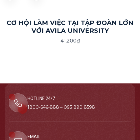
CƠ HỘI LÀM VIỆC TẠI TẬP ĐOÀN LỚN
VỚI AVILA UNIVERSITY
41,200
₫
HOTLINE 24/7
1800-646-888 – 093 890 8598
EMAIL