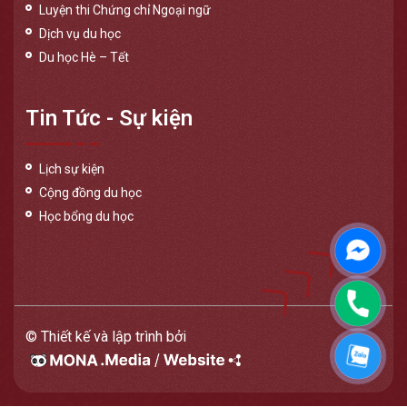
Luyện thi Chứng chỉ Ngoại ngữ
Dịch vụ du học
Du học Hè – Tết
Tin Tức - Sự kiện
Lịch sự kiện
Cộng đồng du học
Học bổng du học
Messen
Phone
© Thiết kế và lập trình bởi
Zalo