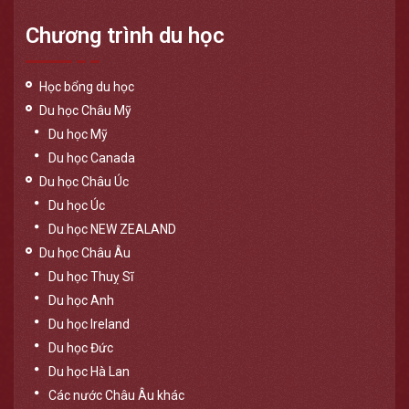
Chương trình du học
Học bổng du học
Du học Châu Mỹ
Du học Mỹ
Du học Canada
Du học Châu Úc
Du học Úc
Du học NEW ZEALAND
Du học Châu Âu
Du học Thuỵ Sĩ
Du học Anh
Du học Ireland
Du học Đức
Du học Hà Lan
Các nước Châu Âu khác