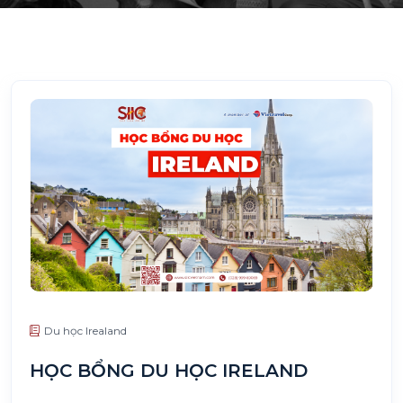
Du học Irealand
HỌC BỔNG DU HỌC IRELAND