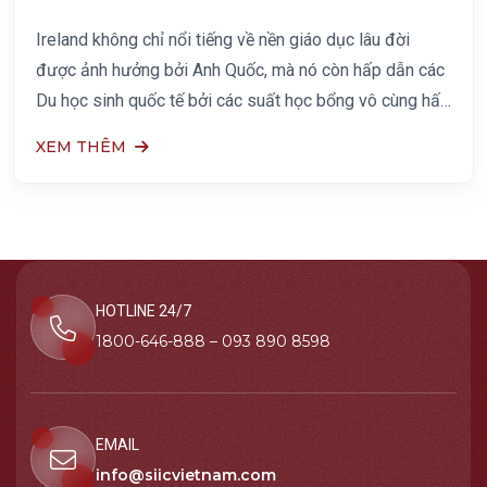
Ireland không chỉ nổi tiếng về nền giáo dục lâu đời
được ảnh hưởng bởi Anh Quốc, mà nó còn hấp dẫn các
Du học sinh quốc tế bởi các suất học bổng vô cùng hấp
dẫn. Hãy cùng SIIC điểm qua các suất học bổng
XEM THÊM
HOTLINE 24/7
1800-646-888 – 093 890 8598
EMAIL
info@siicvietnam.com