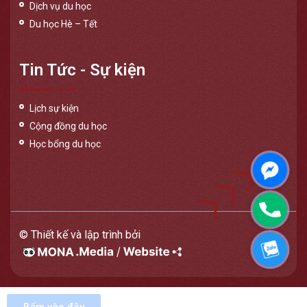
Dịch vụ du học
Du học Hè – Tết
Tin Tức - Sự kiện
Lịch sự kiện
Cộng đồng du học
Học bổng du học
Messen
Phone
© Thiết kế và lập trình bởi
Zalo