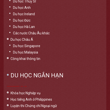
Du học Thuỵ Sĩ
Du học Anh
Du học Ireland
Du học Đức
Du học Hà Lan
Các nước Châu Âu khác
Du học Châu Á
Du học Singapore
Du học Malaysia
Công khai thông tin
DU HỌC NGẮN HẠN
Khóa học Nghiệp vụ
Học tiếng Anh ở Philippines
Luyện thi Chứng chỉ Ngoại ngữ