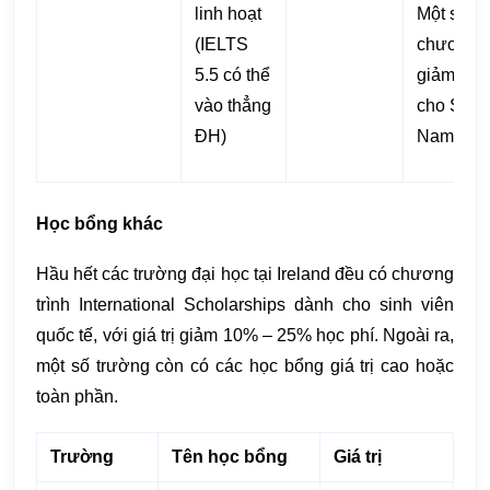
linh hoạt
Một số
(IELTS
chương t
5.5 có thể
giảm học
vào thẳng
cho SV V
ĐH)
Nam
Học bổng khác
Hầu hết các trường đại học tại Ireland đều có chương
trình International Scholarships dành cho sinh viên
quốc tế, với giá trị giảm 10% – 25% học phí. Ngoài ra,
một số trường còn có các học bổng giá trị cao hoặc
toàn phần.
Trường
Tên học bổng
Giá trị