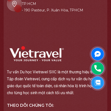
TP.HCM
- 190 Pasteur, P. Xuân Hòa, TPHCM
Messen
Phone
Tư vấn Du học Vietravel SIIC là một thương hiệu thuộc
Tập đoàn Vietravel, cung cấp dịch vụ tư vấn du học và
Zalo
giáo dục quốc tế toàn diện, cá nhân hóa lộ trình học tập
cho từng học sinh một cách tối ưu nhất.
THEO DÕI CHÚNG TÔI: