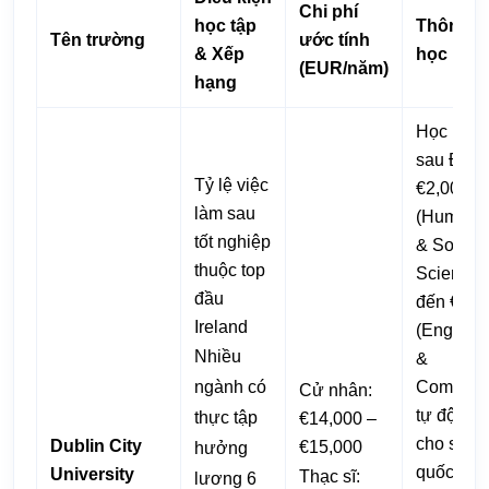
Chi phí
học tập
Thông ti
Tên trường
ước tính
& Xếp
học bổn
(EUR/năm)
hạng
Học bổn
sau ĐH: 
Tỷ lệ việc
€2,000
làm sau
(Humanit
tốt nghiệp
& Social
thuộc top
Sciences
đầu
đến €5,9
Ireland
(Enginee
Nhiều
&
ngành có
Computin
Cử nhân:
tự động x
thực tập
€14,000 –
cho sinh 
Dublin City
€15,000
hưởng
quốc tế
University
Thạc sĩ:
lương 6