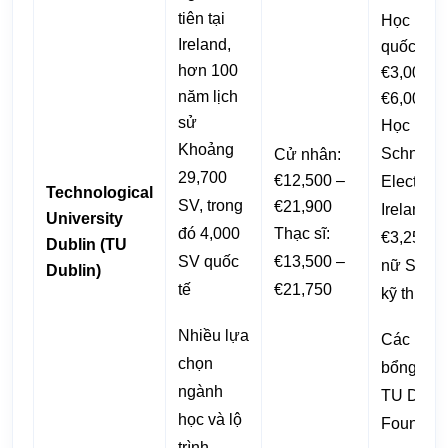
tiên tại
Học bổn
Ireland,
quốc tế: 
hơn 100
€3,000 –
năm lịch
€6,000
sử
Học bổn
Khoảng
Schneide
Cử nhân:
29,700
€12,500 –
Electric
Technological
SV, trong
€21,900
Ireland:
University
đó 4,000
Thạc sĩ:
€3,250 c
Dublin (TU
SV quốc
€13,500 –
nữ SV n
Dublin)
tế
€21,750
kỹ thuật
Nhiều lựa
Các học
chọn
bổng từ In
ngành
TU Dubli
học và lộ
Foundat
trình