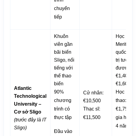
chuyển
tiếp
Khuôn
Học bổn
viên gần
Merit ch
bãi biển
quốc tế, 
Sligo, nổi
trị tương
tiếng với
đương
thể thao
€1,400 –
biển
€1,600
Atlantic
90%
Học bổng
Cử nhân:
Technological
chương
thao:
€10,500
University –
trình có
Thạc sĩ:
€1,750/n
Cơ sở Sligo
thực tập
€11,500
gia hạn t
(trước đây là IT
4 năm
Sligo)
Đầu vào