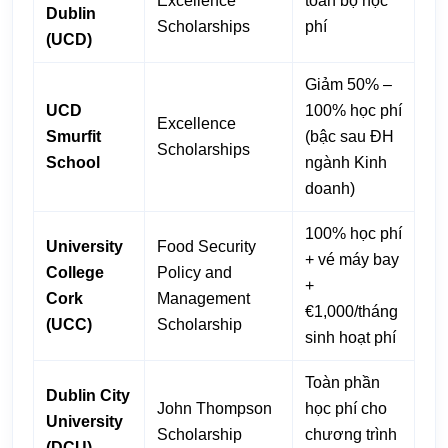
Excellence
toàn bộ học
Dublin
Scholarships
phí
(UCD)
Giảm 50% –
UCD
100% học phí
Excellence
Smurfit
(bậc sau ĐH
Scholarships
School
ngành Kinh
doanh)
100% học phí
University
Food Security
+ vé máy bay
College
Policy and
+
Cork
Management
€1,000/tháng
(UCC)
Scholarship
sinh hoạt phí
Toàn phần
Dublin City
John Thompson
học phí cho
University
Scholarship
chương trình
(DCU)