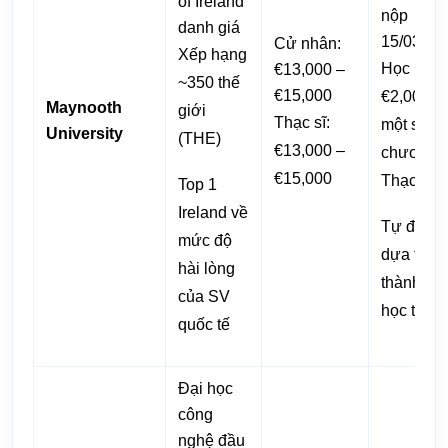
of Ireland
nộp
danh giá
15/03/20
Cử nhân:
Xếp hạng
Học bổn
€13,000 –
~350 thế
€15,000
€2,000 c
Maynooth
giới
Thạc sĩ:
một số
University
(THE)
€13,000 –
chương t
€15,000
Thạc sĩ
Top 1
Ireland về
Tự động 
mức độ
dựa trên
hài lòng
thành tíc
của SV
học tập
quốc tế
Đại học
công
nghệ đầu