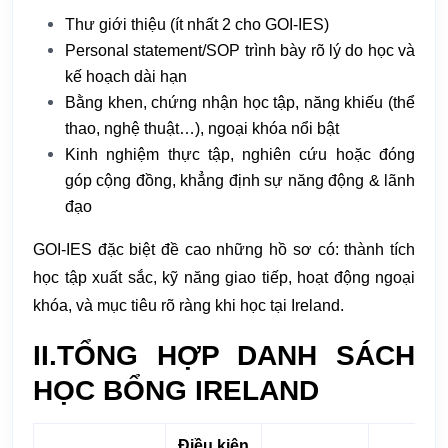
Thư giới thiệu (ít nhất 2 cho GOI-IES)
Personal statement/SOP trình bày rõ lý do học và
kế hoạch dài hạn
Bằng khen, chứng nhận học tập, năng khiếu (thể
thao, nghệ thuật…), ngoại khóa nổi bật
Kinh nghiệm thực tập, nghiên cứu hoặc đóng
góp cộng đồng, khẳng định sự năng động & lãnh
đạo
GOI-IES đặc biệt đề cao những hồ sơ có: thành tích
học tập xuất sắc, kỹ năng giao tiếp, hoạt động ngoại
khóa, và mục tiêu rõ ràng khi học tại Ireland.
II.TỔNG HỢP DANH SÁCH
HỌC BỔNG IRELAND
Điều kiện