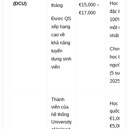
Học bổn
(DCU)
€15,000 –
tháng
đặc biệt
€17,000
Được QS
100% ch
xếp hạng
một số n
cao về
nhất định
khả năng
Chương t
tuyển
học bổng
dụng sinh
người tị 
viên
(5 suất,
2025–26
Thành
Học bổn
viên của
quốc tế: 
hệ thống
€1,000 –
University
€5,000, 