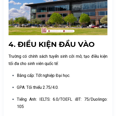
4.
ĐIỀU KIỆN ĐẦU VÀO
Trường có chính sách tuyển sinh cởi mở, tạo điều kiện
tối đa cho sinh viên quốc tế:
Bằng cấp:
Tốt nghiệp Đại học.
GPA:
Tối thiểu
2.75/4.0
.
Tiếng Anh:
IELTS: 6.0/TOEFL iBT: 75/Duolingo:
105