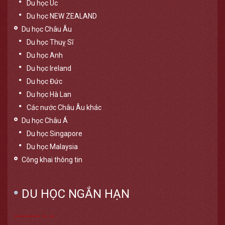
Du học Úc
Du học NEW ZEALAND
Du học Châu Âu
Du học Thuỵ Sĩ
Du học Anh
Du học Ireland
Du học Đức
Du học Hà Lan
Các nước Châu Âu khác
Du học Châu Á
Du học Singapore
Du học Malaysia
Công khai thông tin
DU HỌC NGẮN HẠN