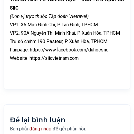
SIIC
(Đơn vị trực thuộc Tập đoàn Vietravel)
VP1: 36 Mạc Đĩnh Chi, P. Tân Định, TP.HCM
VP2: 90A Nguyễn Thị Minh Khai, P. Xuân Hòa, TP.HCM
Trụ sở chính: 190 Pasteur, P. Xuân Hòa, TP.HCM
Fanpage:
https://www.facebook.com/duhocsiic
Website:
https://siicvietnam.com
Để lại bình luận
Bạn phải
đăng nhập
để gửi phản hồi.