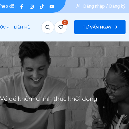
Theo dõi:
Đăng nhập / Đăng ký
0
TƯ VẤN NGAY
TỨC
LIÊN HỆ
– Về để khôn” chính thức khởi động