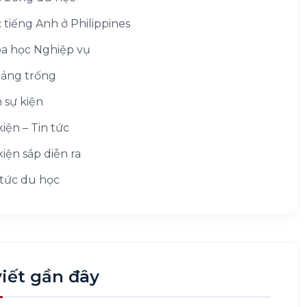
 tiếng Anh ở Philippines
a học Nghiệp vụ
ảng trống
h sự kiện
kiện – Tin tức
kiện sắp diễn ra
 tức du học
viết gần đây