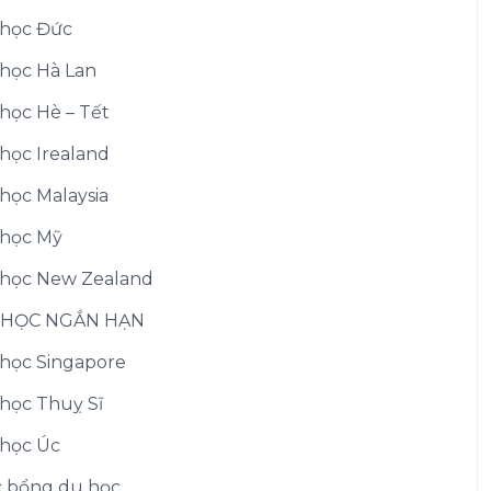
học Đức
học Hà Lan
học Hè – Tết
học Irealand
học Malaysia
học Mỹ
học New Zealand
 HỌC NGẮN HẠN
học Singapore
học Thuỵ Sĩ
học Úc
 bổng du học