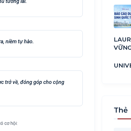
ủ tương lai.
LAUR
a, niềm tự hào.
VỮN
UNIV
ợc trở về, đóng góp cho cộng
Thẻ
ó cơ hội: