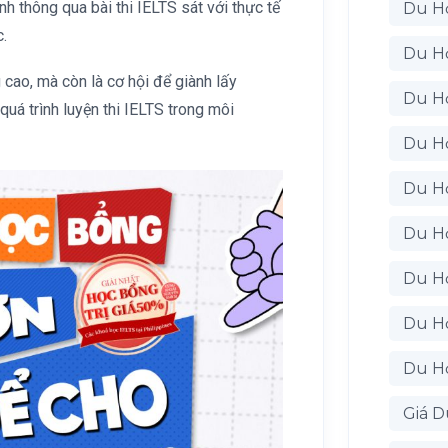
nh thông qua bài thi IELTS sát với thực tế
Du H
c.
Du H
 cao, mà còn là cơ hội để giành lấy
Du H
uá trình luyện thi IELTS trong môi
Du H
Du H
Du Họ
Du H
Du H
Du Họ
Giá D