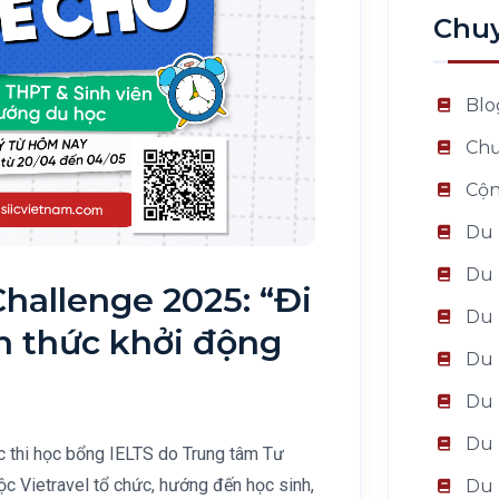
Chu
Blo
Chư
Cộn
Du 
Du 
hallenge 2025: “Đi
Du 
nh thức khởi động
Du 
Du 
Du 
c thi học bổng IELTS do Trung tâm Tư
ộc Vietravel tổ chức, hướng đến học sinh,
Du 