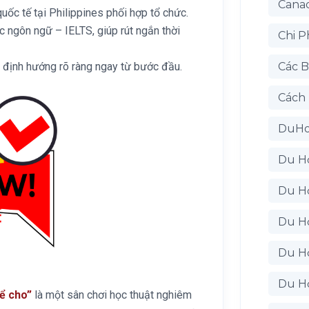
Cana
quốc tế tại Philippines phối hợp tổ chức.
c ngôn ngữ – IELTS, giúp rút ngắn thời
Chi P
y định hướng rõ ràng ngay từ bước đầu.
Các B
Cách
DuH
Du H
Du H
Du H
Du H
Du H
để cho”
là một sân chơi học thuật nghiêm