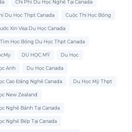
da
Chi Phí Du Học Nghề Tại Canada
hí Du Học Thpt Canada
Cuộc Thi Học Bổng
ước Xin Visa Du Học Canada
 Tìm Học Bổng Du Học Thpt Canada
ocMy
DU HỌC MỸ
Du Học
ọc Anh
Du Học Canada
ọc Cao Đẳng Nghề Canada
Du Học Mỹ Thpt
ọc New Zealand
ọc Nghề Bánh Tại Canada
ọc Nghề Bếp Tại Canada