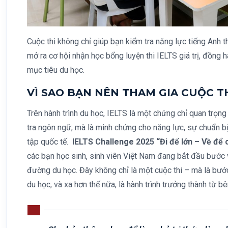
Cuộc thi không chỉ giúp bạn kiểm tra năng lực tiếng Anh 
mở ra cơ hội nhận học bổng luyện thi IELTS giá trị, đồng 
mục tiêu du học.
VÌ SAO BẠN NÊN THAM GIA CUỘC T
Trên hành trình du học, IELTS là một chứng chỉ quan trọng 
tra ngôn ngữ, mà là minh chứng cho năng lực, sự chuẩn bị
tập quốc tế.
IELTS Challenge 2025 “Đi để lớn – Về để 
các bạn học sinh, sinh viên Việt Nam đang bắt đầu bước v
đường du học. Đây không chỉ là một cuộc thi – mà là bư
du học, và xa hơn thế nữa, là hành trình trưởng thành từ bê