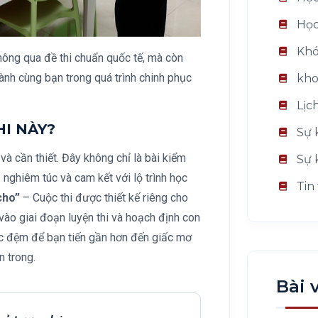
Học
Khó
thông qua đề thi chuẩn quốc tế, mà còn
hành cùng bạn trong quá trình chinh phục
kho
Lịc
HI NÀY?
Sự 
và cần thiết. Đây không chỉ là bài kiểm
Sự 
 nghiêm túc và cam kết với lộ trình học
Tin
cho”
– Cuộc thi được thiết kế riêng cho
ào giai đoạn luyện thi và hoạch định con
ớc đệm để bạn tiến gần hơn đến giấc mơ
n trong.
Bài 