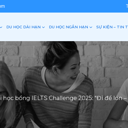
com
DU HỌC DÀI HẠN
DU HỌC NGẮN HẠN
SỰ KIỆN – TIN 
i học bổng IELTS Challenge 2025: “Đi để lớn 