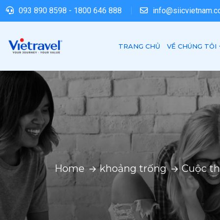
093 890 8598
-
1800 646 888
info@siicvietnam.
TRANG CHỦ
VỀ CHÚNG TÔI
Home
khoảng trống
Cuộc th