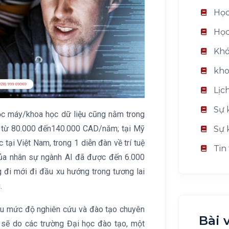
Học
Học
Khó
kho
Lịc
Sự 
ọc máy/khoa học dữ liệu cũng nằm trong
g từ 80.000 đến140.000 CAD/năm; tại Mỹ
Sự 
ại Việt Nam, trong 1 diễn đàn về trí tuệ
Tin
của nhân sự ngành AI đã được đến 6.000
 đi mới đi đầu xu hướng trong tương lai
.
iều mức độ nghiên cứu và đào tạo chuyên
Bài 
 sẽ do các trường Đại học đào tạo, một