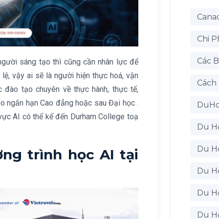
Cana
Chi P
Các B
người sáng tạo thì cũng cần nhân lực để
lệ, vậy ai sẽ là người hiện thực hoá, vận
Cách
 đào tạo chuyên về thực hành, thực tế,
tạo ngắn hạn Cao đẳng hoặc sau Đại học .
DuH
vực AI có thể kể đến Durham College toạ
Du H
Du H
ng trình học AI tại
Du H
Du H
Du H