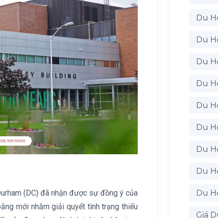
Du H
Du H
Du H
Du H
Du H
Du Họ
Du H
Du H
Du Họ
 Durham (DC) đã nhận được sự đồng ý của
ng mới nhằm giải quyết tình trạng thiếu
Giá D