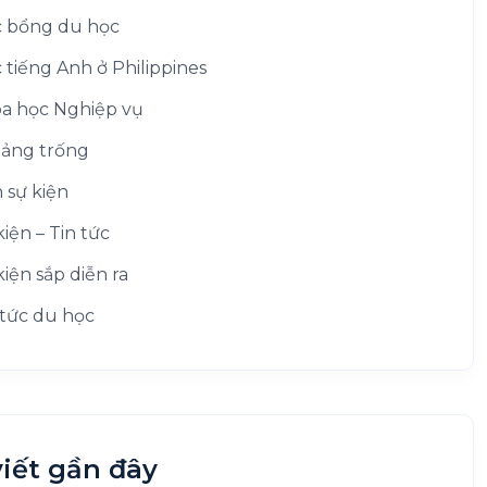
 bổng du học
 tiếng Anh ở Philippines
a học Nghiệp vụ
ảng trống
h sự kiện
kiện – Tin tức
kiện sắp diễn ra
 tức du học
viết gần đây