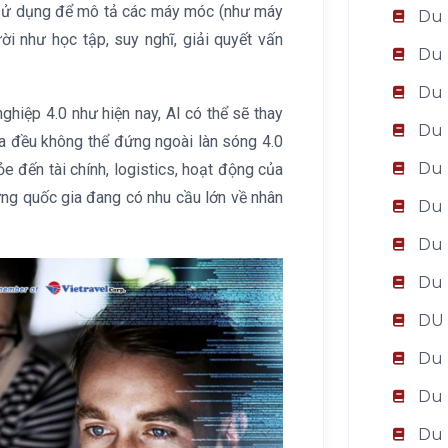
c sử dụng để mô tả các máy móc (như máy
Du 
i như học tập, suy nghĩ, giải quyết vấn
Du 
Du 
ghiệp 4.0 như hiện nay, AI có thể sẽ thay
Du 
ia đều không thể đứng ngoài làn sóng 4.0
Du 
e đến tài chính, logistics, hoạt động của
ng quốc gia đang có nhu cầu lớn về nhân
Du 
Du 
Du 
DU
Du 
Du 
Du 