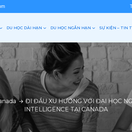
com
DU HỌC DÀI HẠN
DU HỌC NGẮN HẠN
SỰ KIỆN – TIN 
anada
ĐI ĐẦU XU HƯỚNG VỚI ĐẠI HỌC NG
INTELLIGENCE TẠI CANADA