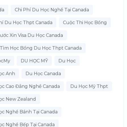
da
Chi Phí Du Học Nghề Tại Canada
hí Du Học Thpt Canada
Cuộc Thi Học Bổng
ước Xin Visa Du Học Canada
 Tìm Học Bổng Du Học Thpt Canada
ocMy
DU HỌC MỸ
Du Học
ọc Anh
Du Học Canada
ọc Cao Đẳng Nghề Canada
Du Học Mỹ Thpt
ọc New Zealand
ọc Nghề Bánh Tại Canada
ọc Nghề Bếp Tại Canada