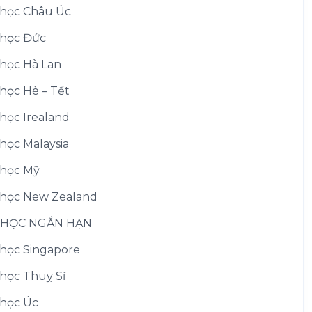
học Châu Úc
học Đức
học Hà Lan
học Hè – Tết
học Irealand
học Malaysia
học Mỹ
học New Zealand
 HỌC NGẮN HẠN
học Singapore
học Thuỵ Sĩ
học Úc