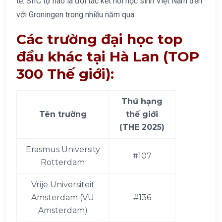
tế. SIIC tự hào là đối tác kết nối học sinh Việt Nam đến
với Groningen trong nhiều năm qua.
Các trường đại học top
đầu khác tại Hà Lan (TOP
300 Thế giới):
Thứ hạng
Tên trường
thế giới
(THE 2025)
Erasmus University
#107
Rotterdam
Vrije Universiteit
Amsterdam (VU
#136
Amsterdam)