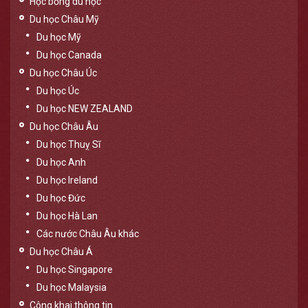
Học bổng du học
Du học Châu Mỹ
Du học Mỹ
Du học Canada
Du học Châu Úc
Du học Úc
Du học NEW ZEALAND
Du học Châu Âu
Du học Thuỵ Sĩ
Du học Anh
Du học Ireland
Du học Đức
Du học Hà Lan
Các nước Châu Âu khác
Du học Châu Á
Du học Singapore
Du học Malaysia
Công khai thông tin