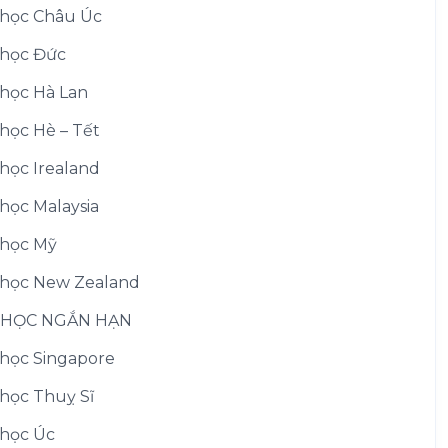
học Châu Úc
học Đức
học Hà Lan
học Hè – Tết
học Irealand
học Malaysia
học Mỹ
học New Zealand
 HỌC NGẮN HẠN
học Singapore
học Thuỵ Sĩ
học Úc