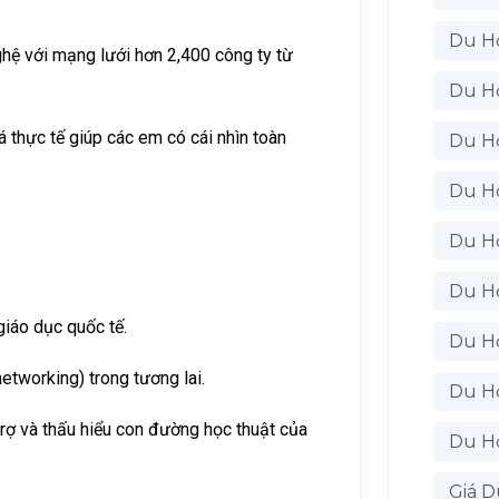
Du H
hệ với mạng lưới hơn 2,400 công ty từ
Du H
 thực tế giúp các em có cái nhìn toàn
Du H
Du H
Du H
Du Họ
giáo dục quốc tế.
Du H
tworking) trong tương lai.
Du H
rợ và thấu hiểu con đường học thuật của
Du Họ
Giá D