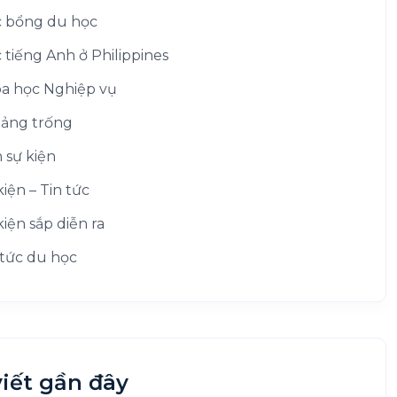
 bổng du học
 tiếng Anh ở Philippines
a học Nghiệp vụ
ảng trống
h sự kiện
kiện – Tin tức
kiện sắp diễn ra
 tức du học
viết gần đây