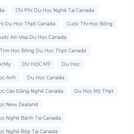
da
Chi Phí Du Học Nghề Tại Canada
hí Du Học Thpt Canada
Cuộc Thi Học Bổng
ước Xin Visa Du Học Canada
 Tìm Học Bổng Du Học Thpt Canada
ocMy
DU HỌC MỸ
Du Học
ọc Anh
Du Học Canada
ọc Cao Đẳng Nghề Canada
Du Học Mỹ Thpt
ọc New Zealand
ọc Nghề Bánh Tại Canada
ọc Nghề Bếp Tại Canada