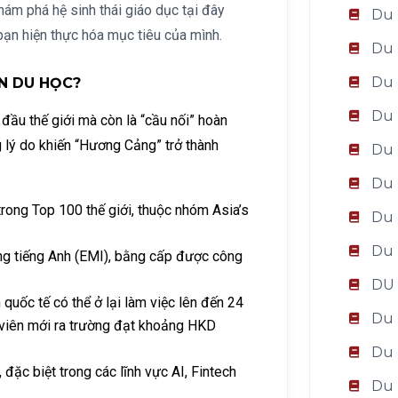
hám phá hệ sinh thái giáo dục tại đây
Du 
 bạn hiện thực hóa mục tiêu của mình.
Du 
Du 
N DU HỌC?
Du 
 đầu thế giới mà còn là “cầu nối” hoàn
lý do khiến “Hương Cảng” trở thành
Du 
Du 
rong Top 100 thế giới, thuộc nhóm Asia’s
Du 
Du 
ng tiếng Anh (EMI), bằng cấp được công
DU
 quốc tế có thể ở lại làm việc lên đến 24
Du 
h viên mới ra trường đạt khoảng HKD
Du 
đặc biệt trong các lĩnh vực AI, Fintech
Du 