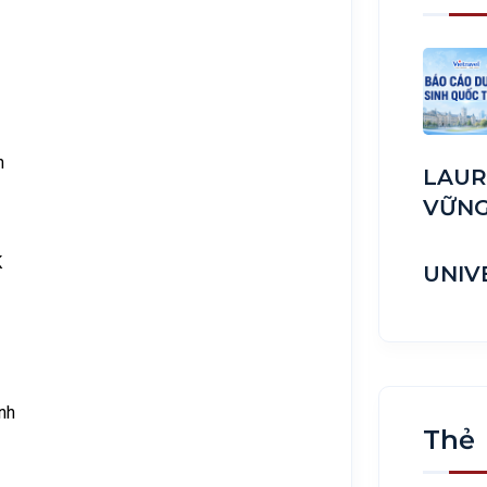
h
LAUR
VỮN
K
UNIV
nh
Thẻ