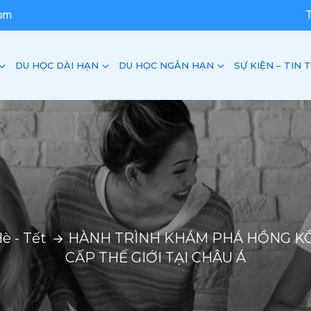
com
DU HỌC DÀI HẠN
DU HỌC NGẮN HẠN
SỰ KIỆN – TIN 
è - Tết
HÀNH TRÌNH KHÁM PHÁ HỒNG KÔ
CẤP THẾ GIỚI TẠI CHÂU Á