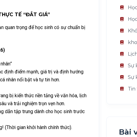
Học
 THỰC TẾ “ĐẮT GIÁ”
Học
oạn quan trọng để học sinh có sự chuẩn bị
Khó
kho
26)
Lịc
 nhân”
Sự 
c định điểm mạnh, giá trị và định hướng
Sự 
á nhân nổi bật và tự tin hơn.
Tin
ang bị kiến thức nền tảng về văn hóa, lịch
âu và trải nghiệm trọn vẹn hơn.
g dẫn tập trung dành cho học sinh trước
! (Thời gian khởi hành chính thức).
Bài 