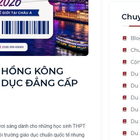
Chu
Blo
Chư
Cộn
 HỒNG KÔNG
Du 
O DỤC ĐẲNG CẤP
Du 
Du 
Du 
Du 
tươi sáng dành cho những học sinh THPT
Du 
i trường giáo dục chuẩn quốc tế nhưng