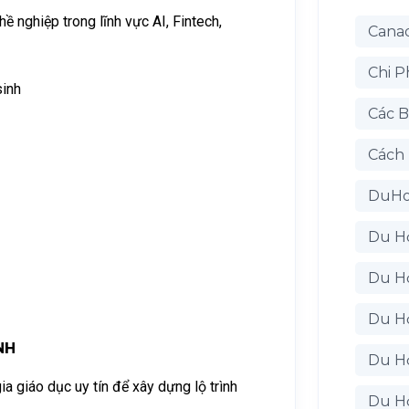
 nghiệp trong lĩnh vực AI, Fintech,
Cana
Chi P
sinh
Các B
Cách
DuH
Du H
Du H
Du H
NH
Du H
a giáo dục uy tín để xây dựng lộ trình
Du H