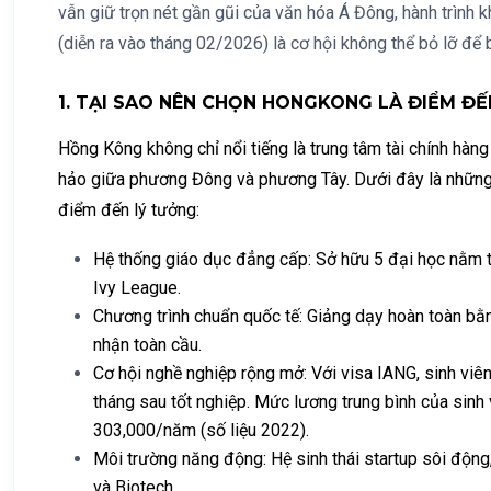
vẫn giữ trọn nét gần gũi của văn hóa Á Đông, hành trình k
(diễn ra vào tháng 02/2026) là cơ hội không thể bỏ lỡ để
1. TẠI SAO NÊN CHỌN HONGKONG LÀ ĐIỂM ĐẾ
Hồng Kông không chỉ nổi tiếng là trung tâm tài chính hàng
hảo giữa phương Đông và phương Tây. Dưới đây là những 
điểm đến lý tưởng:
Hệ thống giáo dục đẳng cấp: Sở hữu 5 đại học nằm t
Ivy League.
Chương trình chuẩn quốc tế: Giảng dạy hoàn toàn bằ
nhận toàn cầu.
Cơ hội nghề nghiệp rộng mở: Với visa IANG, sinh viên
tháng sau tốt nghiệp. Mức lương trung bình của sin
303,000/năm (số liệu 2022).
Môi trường năng động: Hệ sinh thái startup sôi động, 
và Biotech.