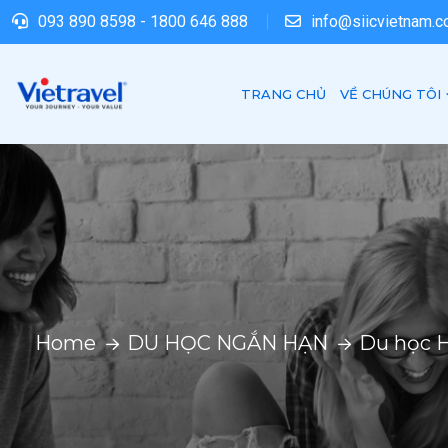
093 890 8598
-
1800 646 888
info@siicvietnam.
TRANG CHỦ
VỀ CHÚNG TÔI
Home
DU HỌC NGẮN HẠN
Du học H