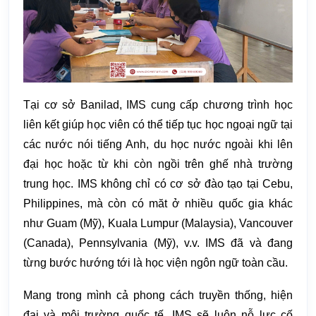
Tại cơ sở Banilad, IMS cung cấp chương trình học
liên kết giúp học viên có thể tiếp tục học ngoại ngữ tại
các nước nói tiếng Anh, du học nước ngoài khi lên
đại học hoặc từ khi còn ngồi trên ghế nhà trường
trung học. IMS không chỉ có cơ sở đào tạo tại Cebu,
Philippines, mà còn có măt ở nhiều quốc gia khác
như Guam (Mỹ), Kuala Lumpur (Malaysia), Vancouver
(Canada), Pennsylvania (Mỹ), v.v. IMS đã và đang
từng bước hướng tới là học viện ngôn ngữ toàn cầu.
Mang trong mình cả phong cách truyền thống, hiện
đại và môi trường quốc tế, IMS sẽ luôn nỗ lực cố