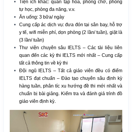
Tiện ích khác: quán tạp hóa, phòng chờ, phòng
tự học, phòng đa năng, v.v.
Ăn uống: 3 bữa/ ngày
Cung cấp ác dịch vụ: đưa đón tại sân bay, hỗ trợ
y tế, wifi miễn phí, dọn phòng (2 lần/ tuần), giặt là
(3 lần/ tuần)
Thư viện chuyên sâu IELTS – Các tài liệu liên
quan đến các kỳ thi IELTS mới nhất – Cung cấp
tất cả thông tin về kỳ thi
Đội ngũ IELTS – Tất cả giáo viên đều có điểm
IELTS đạt chuẩn – Đào tạo chuyên sâu định kỳ
hàng tuần, phân tíc xu hướng đề thi mới nhất và
chuẩn bị bài giảng. Kiểm tra và đánh giá trình đồ
giáo viên định kỳ.