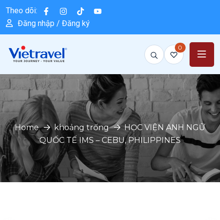
Theo dõi:
Đăng nhập / Đăng ký
0
Home
khoảng trống
HỌC VIỆN ANH NGỮ
QUỐC TẾ IMS – CEBU, PHILIPPINES