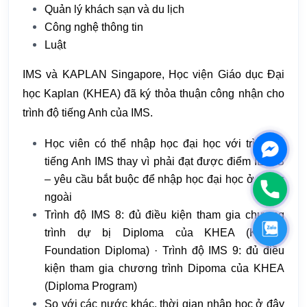
Quản lý khách sạn và du lịch
Công nghệ thông tin
Luật
IMS và KAPLAN Singapore, Học viện Giáo dục Đại
học Kaplan (KHEA) đã ký thỏa thuận công nhận cho
trình độ tiếng Anh của IMS.
Học viên có thể nhập học đại học với trình độ
Messen
tiếng Anh IMS thay vì phải đạt được điểm IELTS
– yêu cầu bắt buộc để nhập học đại học ở nước
Phone
ngoài
Trình độ IMS 8: đủ điều kiện tham gia chương
Zalo
trình dự bị Diploma của KHEA (Kaplan
Foundation Diploma) · Trình độ IMS 9: đủ điều
kiện tham gia chương trình Dipoma của KHEA
(Diploma Program)
So với các nước khác, thời gian nhập học ở đây