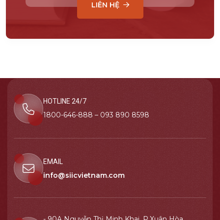
LIÊN HỆ
HOTLINE 24/7
1800-646-888 – 093 890 8598
EMAIL
info@siicvietnam.com
- 90A Nguyễn Thị Minh Khai, P.Xuân Hòa,