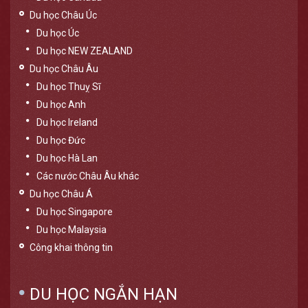
Du học Châu Úc
Du học Úc
Du học NEW ZEALAND
Du học Châu Âu
Du học Thuỵ Sĩ
Du học Anh
Du học Ireland
Du học Đức
Du học Hà Lan
Các nước Châu Âu khác
Du học Châu Á
Du học Singapore
Du học Malaysia
Công khai thông tin
DU HỌC NGẮN HẠN