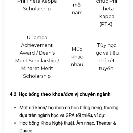
Phi Theta Kappa
chức Phi
mỗi
Scholarship
Theta
năm
Kappa
(PTK)
UTampa
Achievement
Tùy học
Mức
Award / Dean’s
lực và tiêu
khác
Merit Scholarship /
chí xét
nhau
Minaret Merit
tuyển
Scholarship
4.2. Học bổng theo khoa/đơn vị chuyên ngành
Một số khoa/ bộ môn có học bổng riêng, thường
dựa trên ngành học và GPA tối thiểu, ví dụ:
Học bổng Khoa Nghệ thuật, Âm nhạc, Theater &
Dance