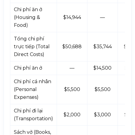
Chi phí ăn ở
(Housing &
$14,944
—
Food)
Tổng chi phí
trực tiếp (Total
$50,688
$35,744
$35,
Direct Costs)
Chi phí ăn ở
—
$14,500
$4,
Chi phí cá nhân
(Personal
$5,500
$5,500
$5,
Expenses)
Chi phí đi lại
$2,000
$3,000
$3,
(Transportation)
Sách vở (Books,