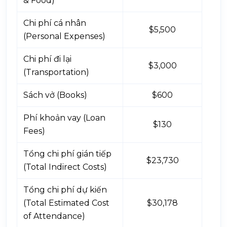
& Food)
Chi phí cá nhân
$5,500
(Personal Expenses)
Chi phí đi lại
$3,000
(Transportation)
Sách vở (Books)
$600
Phí khoản vay (Loan
$130
Fees)
Tổng chi phí gián tiếp
$23,730
(Total Indirect Costs)
Tổng chi phí dự kiến
(Total Estimated Cost
$30,178
of Attendance)