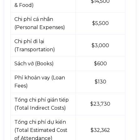
$14,500
& Food)
Chi phí cá nhân
$5,500
(Personal Expenses)
Chi phí đi lại
$3,000
(Transportation)
Sách vở (Books)
$600
Phí khoản vay (Loan
$130
Fees)
Tổng chi phí gián tiếp
$23,730
(Total Indirect Costs)
Tổng chi phí dự kiến
(Total Estimated Cost
$32,362
of Attendance)