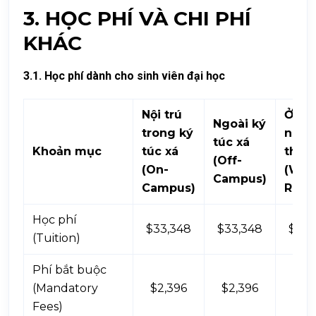
3. HỌC PHÍ VÀ CHI PHÍ
KHÁC
3.1. Học phí dành cho sinh viên đại học
Nội trú
Ở với
Ngoài ký
trong ký
ngườ
túc xá
Khoản mục
túc xá
thân
(Off-
(On-
(Wit
Campus)
Campus)
Relat
Học phí
$33,348
$33,348
$33,
(Tuition)
Phí bắt buộc
(Mandatory
$2,396
$2,396
$2,
Fees)