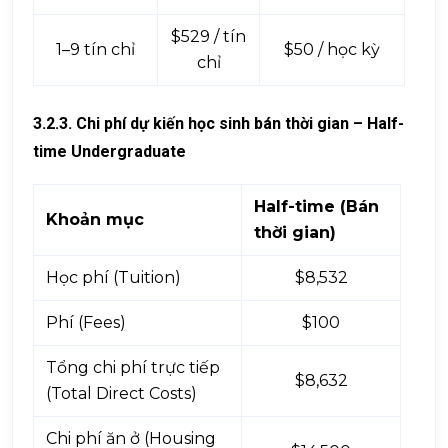
$529 / tín
1–9 tín chỉ
$50 / học kỳ
chỉ
3.2.3. Chi phí dự kiến học sinh bán thời gian – Half-
time Undergraduate
Half-time (Bán
Khoản mục
thời gian)
Học phí (Tuition)
$8,532
Phí (Fees)
$100
Tổng chi phí trực tiếp
$8,632
(Total Direct Costs)
Chi phí ăn ở (Housing