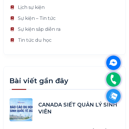
Lịch sự kiện
Sự kiện – Tin tức
Sự kiện sắp diễn ra
Tin tức du học
Messen
Phone
Bài viết gần đây
Zalo
CANADA SIẾT QUẢN LÝ SINH
VIÊN