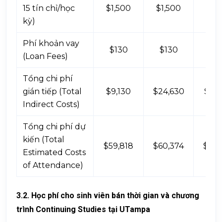
15 tín chỉ/học
$1,500
$1,500
$1,
kỳ)
Phí khoản vay
$130
$130
$1
(Loan Fees)
Tổng chi phí
gián tiếp (Total
$9,130
$24,630
$14,
Indirect Costs)
Tổng chi phí dự
kiến (Total
$59,818
$60,374
$50,
Estimated Costs
of Attendance)
3.2. Học phí cho sinh viên bán thời gian và chương
trình Continuing Studies tại UTampa